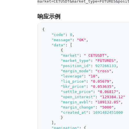
market=CETUSDT&market_type=FUTURES&posi
响应示例
{
"code"
:
0
,
"message"
:
"OK"
,
"data"
:
[
{
"market"
:
" CETUSDT"
,
"market_type"
:
"FUTURES"
,
"position_id"
:
927266133
,
"margin_mode"
:
"cross"
,
"leverage"
:
"10"
,
"liq_price"
:
"0.05679"
,
"bkr_price"
:
"0.053635"
,
"settle_price"
:
"0.06817"
,
"open_interest"
:
"129384.12"
"margin_avbl"
:
"189132.05"
,
"margin_change"
:
"5000"
,
"created_at"
:
1691482451000
}
]
,
"pagination"
:
{