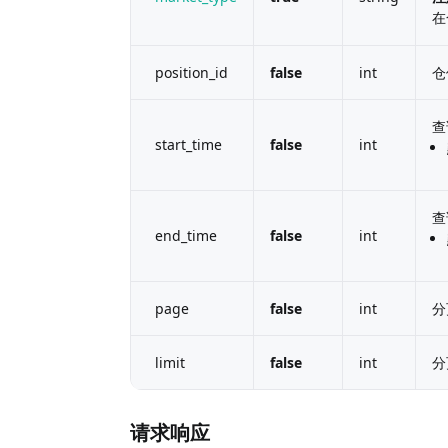
在
position_id
false
int
仓
查
start_time
false
int
查
end_time
false
int
page
false
int
分
limit
false
int
分
请求响应