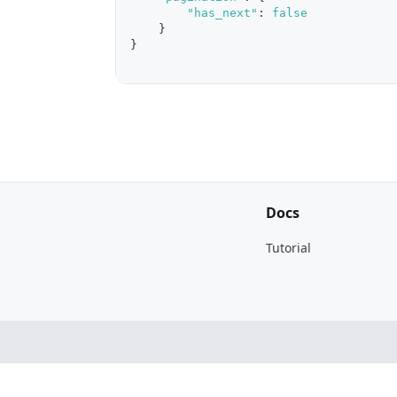
"has_next"
:
false
}
}
Docs
Tutorial