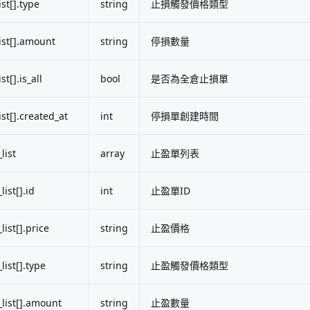
ist[].type
string
止損觸發價格類型
list[].amount
string
停損數量
st[].is_all
bool
是否為全倉止損單
ist[].created_at
int
停損單創建時間
list
array
止盈單列表
list[].id
int
止盈單ID
list[].price
string
止盈價格
list[].type
string
止盈觸發價格類型
_list[].amount
string
止盈數量