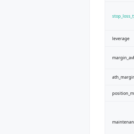
stop_loss_
leverage
margin_av
ath_margin
position_m
maintenan