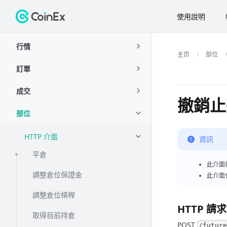
使用說明
行情
部位
訂單
成交
撤銷止
部位
HTTP 介面
資訊
平倉
此介面
調整倉位保證金
此介面
調整倉位槓桿
HTTP 請求
取得目前持倉
POST
/futur