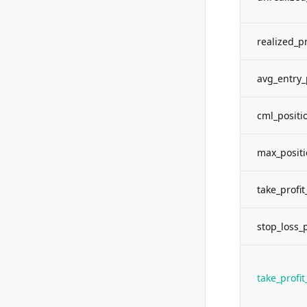
realized_p
avg_entry_
cml_positi
max_positi
take_profit
stop_loss_
take_profit