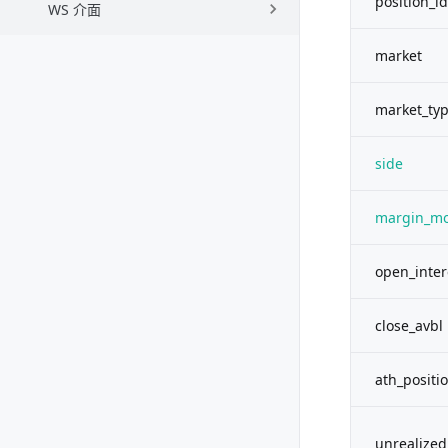
position_id
WS 介面
market
market_ty
side
margin_m
open_inter
close_avbl
ath_posit
unrealized