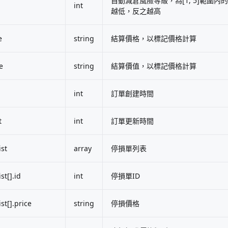
自動減倉風險等級，為[1, 5]範圍
int
越低，反之越高
e
string
結算價格，以標記價格計算
e
string
結算價值，以標記價格計算
int
訂單創建時間
t
int
訂單更新時間
ist
array
停損單列表
st[].id
int
停損單ID
ist[].price
string
停損價格