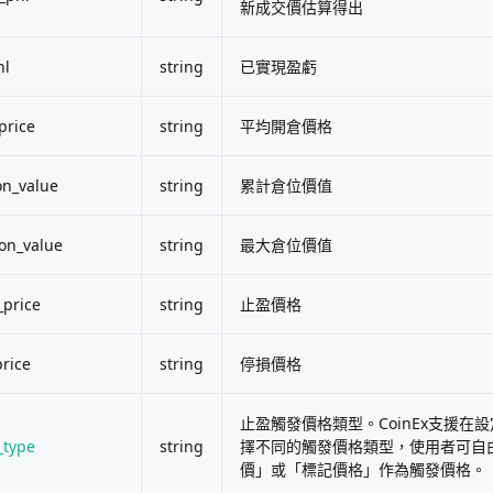
新成交價估算得出
nl
string
已實現盈虧
price
string
平均開倉價格
on_value
string
累計倉位價值
on_value
string
最大倉位價值
_price
string
止盈價格
price
string
停損價格
止盈觸發價格類型。CoinEx支援在
_type
string
擇不同的觸發價格類型，使用者可自
價」或「標記價格」作為觸發價格。