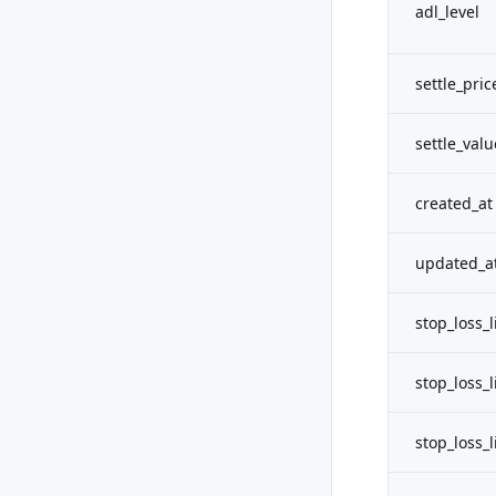
adl_level
settle_pric
settle_valu
created_at
updated_a
stop_loss_l
stop_loss_li
stop_loss_l