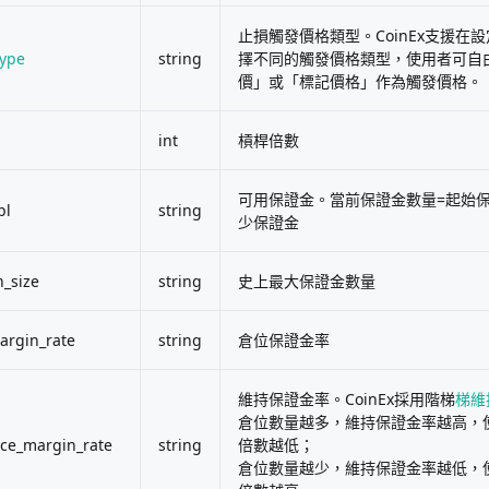
止損觸發價格類型。CoinEx支援在
type
string
擇不同的觸發價格類型，使用者可自
價」或「標記價格」作為觸發價格。
int
槓桿倍數
可用保證金。當前保證金數量=起始保
bl
string
少保證金
_size
string
史上最大保證金數量
argin_rate
string
倉位保證金率
維持保證金率。CoinEx採用階梯
梯維
倉位數量越多，維持保證金率越高，
ce_margin_rate
string
倍數越低；
倉位數量越少，維持保證金率越低，