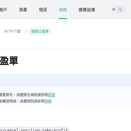
帳戶
資產
現貨
合約
推薦返傭
HTTP 介面
撤銷止盈單
盈單
需要簽名，具體簽名規則請參閱
認證
會觸發限頻，具體規則請參閱
限頻
es/cancel-position-take-profit