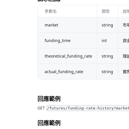
參數名
類型
說
market
string
市
funding_time
int
資
theoretical_funding_rate
string
理
actual_funding_rate
string
實
回應範例
GET
/futures/funding-rate-history?marke
回應範例