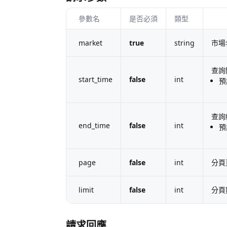
參數名
是否必須
類型
market
true
string
市場
查詢
start_time
false
int
預
查詢
end_time
false
int
預
page
false
int
分頁
limit
false
int
分頁
請求回應