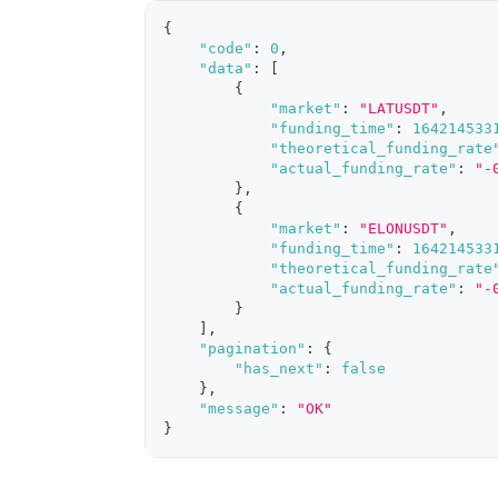
{
"code"
:
0
,
"data"
:
[
{
"market"
:
"LATUSDT"
,
"funding_time"
:
164214533
"theoretical_funding_rate
"actual_funding_rate"
:
"-
}
,
{
"market"
:
"ELONUSDT"
,
"funding_time"
:
164214533
"theoretical_funding_rate
"actual_funding_rate"
:
"-
}
]
,
"pagination"
:
{
"has_next"
:
false
}
,
"message"
:
"OK"
}