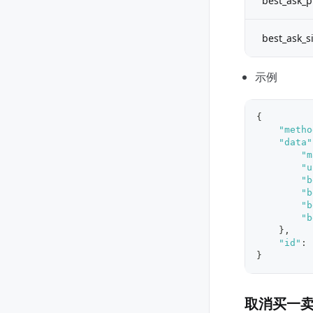
best_ask_p
best_ask_s
示例
{
"metho
"data"
"m
"u
"b
"b
"b
"b
}
,
"id"
:
}
取消买一