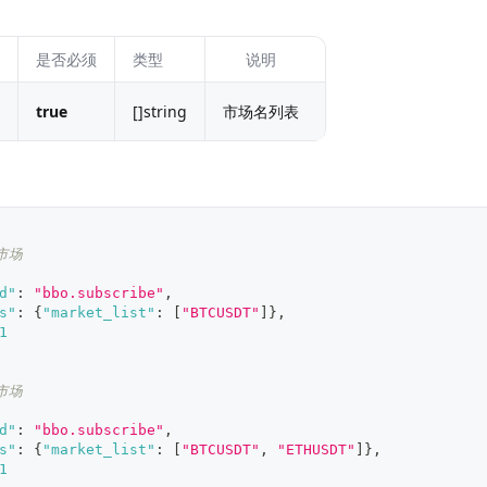
是否必须
类型
说明
true
[]string
市场名列表
市场
d"
:
"bbo.subscribe"
,
s"
:
{
"market_list"
:
[
"BTCUSDT"
]
}
,
1
市场
d"
:
"bbo.subscribe"
,
s"
:
{
"market_list"
:
[
"BTCUSDT"
,
"ETHUSDT"
]
}
,
1