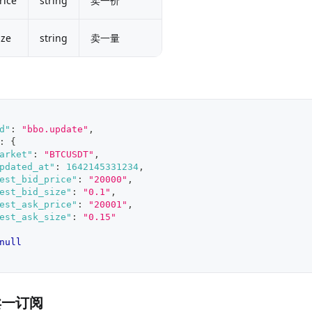
rice
string
卖一价
ize
string
卖一量
d"
:
"bbo.update"
,
:
{
arket"
:
"BTCUSDT"
,
pdated_at"
:
1642145331234
,
est_bid_price"
:
"20000"
,
est_bid_size"
:
"0.1"
,
est_ask_price"
:
"20001"
,
est_ask_size"
:
"0.15"
null
卖一订阅