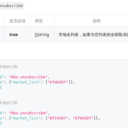
unsubscribe
是否必须
类型
说明
true
[]string
市场名列表，如果为空列表则全部取消
个市场的订阅
d"
:
"bbo.unsubscribe"
,
s"
:
{
"market_list"
:
[
"ETHUSDT"
]
}
,
1
个市场的订阅
d"
:
"bbo.unsubscribe"
,
s"
:
{
"market_list"
:
[
"BTCUSDT"
,
"ETHUSDT"
]
}
,
1