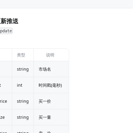
更新推送
update
类型
说明
string
市场名
t
int
时间戳(毫秒)
rice
string
买一价
ize
string
买一量