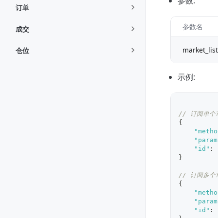
参数:
订单
参数名
成交
market_list
仓位
示例:
// 订阅单个
{
"metho
"param
"id"
:
}
// 订阅多个
{
"metho
"param
"id"
: