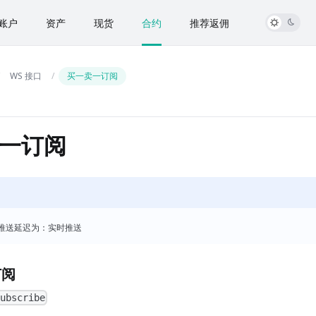
账户
资产
现货
合约
推荐返佣
WS 接口
买一卖一订阅
一订阅
推送延迟为：实时推送
订阅
subscribe