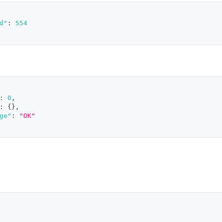
d"
:
554
:
0
,
:
{
}
,
ge"
:
"OK"