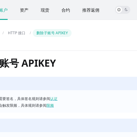
账户
资产
现货
合约
推荐返佣
HTTP 接口
删除子账号 APIKEY
号 APIKEY
需要签名，具体签名规则请参阅
认证
会触发限频，具体规则请参阅
限频