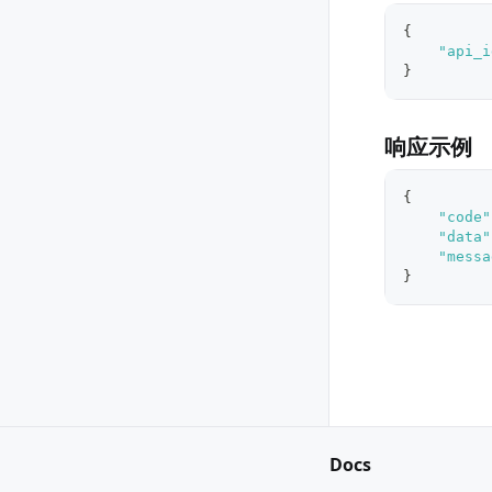
{
"api_i
}
响应示例
{
"code"
"data"
"messa
}
Docs